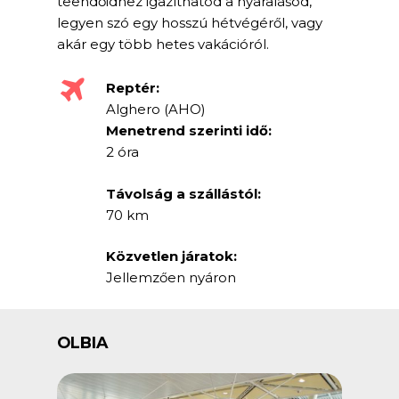
teendőidhez igazíthatod a nyaralásod,
legyen szó egy hosszú hétvégéről, vagy
akár egy több hetes vakációról.
Reptér:
Alghero (AHO)
Menetrend szerinti idő:
2 óra
Távolság a szállástól:
70 km
Közvetlen járatok:
Jellemzően nyáron
OLBIA