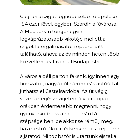
Cagliari a sziget legnépesebb települése
154 ezer fővel, egyben Szardínia fővárosa.
A Mediterrán tenger egyik
legkáprázatosabb kikötője mellett a
sziget leforgalmasabb reptere is itt
található, ahova az év minden hetén több
közvetlen járat is indul Budapestről.
A város a déli parton fekszik, így innen egy
hosszabb, nagyjából háromórás autóúttal
juthatsz el Castelsardoba. Az út végig
vezet az egész szigeten, így a nappali
órákban érdemesebb megtenni, hogy
gyönyörködhess a mediterrán táj
szépségeiben, de akkor se rémülj meg,
ha az esti órákban érkezik meg a reptérre
a járatod. Mi többször is utaztunk éjszaka