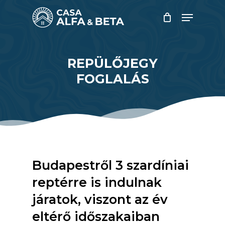
Skip
Menu
to
main
Close
content
Menu
REPÜLŐJEGY
FOGLALÁS
Budapestről 3 szardíniai
reptérre is indulnak
járatok, viszont az év
eltérő időszakaiban