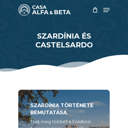
Skip
Menu
to
main
Close
content
Menu
SZARDÍNIA ÉS
CASTELSARDO
SZARDÍNIA TÖRTÉNETE
BEMUTATÁSA
Tudj meg többet a Földközi-