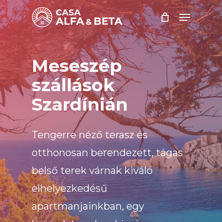
Skip
Menu
to
main
Close
content
Menu
Meseszép
szállások
Szardínián
Tengerre néző terasz és
otthonosan berendezett, tágas
belső terek várnak kiváló
elhelyezkedésű
apartmanjainkban, egy