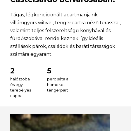
Tágas, légkondicionált apartmanjaink
villámgyors wifivel, tengerpartra néző terasszal,
valamint teljes felszereltségű konyhával és
fürdőszobával rendelkeznek, így ideális
szállások párok, családok és baráti társaságok
számára egyaránt.
2
5
hálószoba
perc
séta
a
és
egy
homokos
terebélyes
tengerpart
nappali