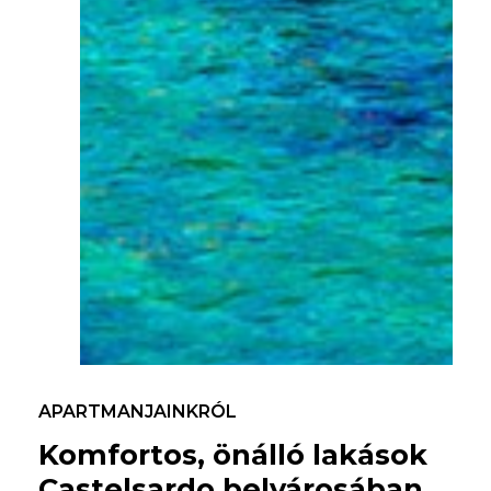
APARTMANJAINKRÓL
Komfortos,
önálló
lakások
Castelsardo
belvárosában.